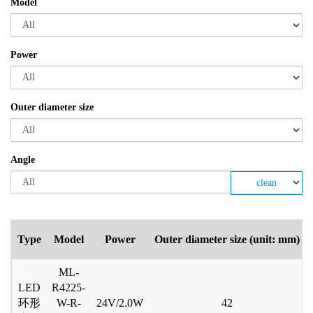
Model
Power
Outer diameter size
Angle
clean
Type
Model
Power
Outer diameter size (unit: mm)
ML-
LED
R4225-
环形
W-R-
24V/2.0W
42