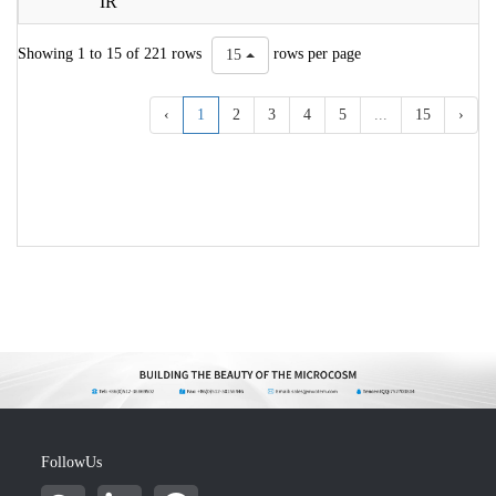
IR
Showing 1 to 15 of 221 rows
rows per page
15
‹
1
2
3
4
5
...
15
›
FollowUs